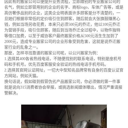
因此有的搬家公司以便提升业务流程，立即蹭别的专业搬家公司的
名气，例如立即冒用别的企业的名字、商标logo、车体广告等，或是
高仿奢侈品别的企业，这类企业明表面许多顾客是分不清楚的，一
旦她们根据非常低的定价吸引住到顾客，随后就会大张旗鼓赚黑心
钱，例如当场另收花费，本来只必须500元的乔迁，他以100元乔迁
为营销手段，吸引住顾客，随后到当场乔迁全过程中，以物件独特
等借口加费，以至于威协客户最终搬家价格从500元活生生加到了
2000元，造成专业搬家公司的企业形象受到危害，这就是说乔迁搬
家行业的乱象之一。
那麼，怎样寻找靠谱的搬家公司呢，以公兴搬家为例：
1.选择其400各省热线电话，不随便找别的联系电话，特别是座机号
码和手机号。优先百度客服安全验证的热线电话手机号码。
2.选择其官网认证网址，一切大中型知名品牌常有自身的百度认证官
方网站，例如天猫。
换句话说，假如碰到假冒伪劣产品搬家公司，你必须做的第一件事
就是说向315消费者协会举报，或挑选新闻媒体曝出，情况严重请报
警解决。