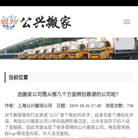
Toggl
naviga
当前位置
选搬家公司需从哪几个方面辨别靠谱的公司呢？
作者：上海公兴搬场公司 日期：2019-10-26 17:48 浏览次数：
758
对于搬家服务行业来说“公兴”是个极好的名字，自身也是个通俗化术
语，再加
公兴搬家公司
23年的品牌形象沉定，让许多钻空子的人动
了歪脑筋，因此市面出现了很多冒牌的公兴搬家公司，再加冒用商
标logo等信息内容，令人没法鉴别。