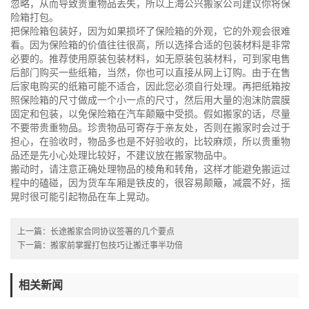
忽略，从而导致贵重物品丢失，所以
上海公兴搬家公司
建议你将保
险箱打包。
把保险箱包装好，因为如果损坏了保险箱的外观，它的外观会很难
看。因为保险箱的价值往往很高，所以选择合适的包装材料是非常
必要的。推荐使用原装包装材料，如无原装包装材料，可到家电售
后部门购买一些纸箱，当然，你也可以直接从网上订购。由于在售
后家电购买的纸箱可能不适合，因此您必须自行处理。再把纸箱按
照保险箱的尺寸做成一个小一点的尺寸，然后用大量的泡沫防震膜
固定和包装，以免保险箱在汽车颠簸中受损。假如搬家的话，尽量
不要带贵重物品。珍贵物品可寄存于亲友处，否则在搬家时会过于
担心，在验收时，物品多也是不好验收的，比较麻烦，所以贵重物
品还是先小心处理比较好，不建议放在搬家物品中。
搬动时，请注意正确处理物品的棱角和转角，这样才能避免搬运过
程中的磕碰，因为货车车厢是铁皮的，很容易颠簸，减震不好，摇
晃时很可能引起物品在车上晃动。
上一篇：
长途搬家合同协议签署的几个要点
下一篇：
搬家前掌握打包技巧让搬迁事半功倍
相关新闻