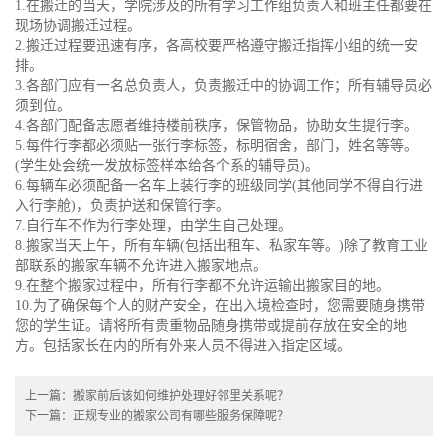
1.在搬迁的当天，学院涉及的所有学习工作组负责人和班主任都要在
现场协调搬迁过程。
2.搬迁过程要迅速有序，各高校要严格遵守搬迁指挥小组的统一安
排。
3.各部门应有一名总负责人，负责搬迁中的协调工作；所有辅导员必
须到位。
4.各部门配备志愿者维持楼前秩序，保管物品，协助女生提行李。
5.每件行李都必须贴一张行李标签，标明宿舍，部门，姓名等等。
(学生处会统一发放标签样本给各个系的辅导员)。
6.每辆车必须配备一名车上装行李的班级同学(其他同学不得自行进
入行李舱)，负责护送和保管行李。
7.自行车不作为行李处理，由学生自己处理。
8.搬家当天上午，所有车辆(包括出租车、私家车等。)除了教育工业
部联系的搬家车辆不允许进入搬家地点。
9.在整个搬家过程中，所有行李都不允许运输出搬家目的地。
10.为了确保每个人的财产安全，在出入境检查时，您需要随身携带
您的学生证。请将所有贵重物品随身携带或提前存放在安全的地
方。包括家长在内的所有外来人员不得进入指定区域。
上一篇：
搬家前后该如何维护处理好邻里关系呢？
下一篇：
正规专业的搬家公司有哪些服务保障呢？