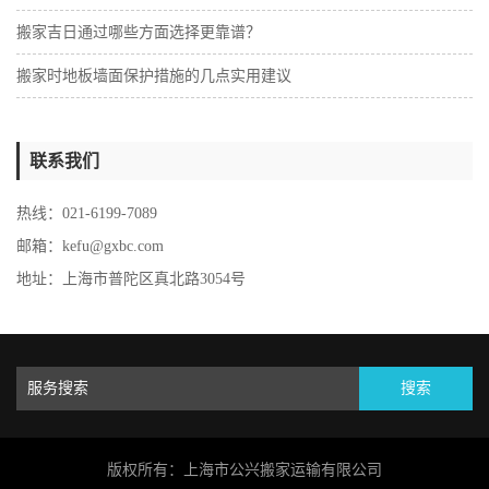
搬家吉日通过哪些方面选择更靠谱？
搬家时地板墙面保护措施的几点实用建议
联系我们
热线：021-6199-7089
邮箱：kefu@gxbc.com
地址：上海市普陀区真北路3054号
搜索
版权所有：上海市公兴搬家运输有限公司