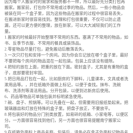
因为每个人搬家时的需求和服务都不一样，所以最好先分类打包再
搬家。搬家前，打包你不常用或过季的物品。然后，一些小物品会
被装在同一个盒子里，因为这些物品在搬家的过程中很容易丢失，
在搬进新家时很容易找到。整理和打包很重要，不仅可以防止遗
漏，还可以更方便的整理，放在新家，可以大大减轻我们的工作
量。
1.搬家的时候最好开始整理不常用的东西。塞满了不常用的物品，如
书、反季节衣服、不常用的餐具或装饰品。
2.零星物品尽量打包，避免搬动后散落丢失。
3.一次只打包和安排一个房间。因为你会忘记放在哪个盒子里，最好
不要把每个房间的物品混在一起包装。包装上应该没有缝隙。
4.把轻的放在上面，把重的放在下面。密封盒子，尤其是有重物的盒
子，底部要密封牢固。
5.把日用品打包在一起，比如厨房的下脚料，儿童课本，文具或者洗
漱用品等。，并在纸箱外面做上标记，以便于查找。抹布、洗碗
布、洗涤剂等清洁用品。分开包装，以便到达新房后使用。
6、药品等物品可单独包装并标明紧急使用。
7.碗、盘子、煎锅等。可以先叠在一起，但需要用旧报纸垫起来。把
玻璃器皿和灯放在特殊的盒子里。把盘子放正，不要放平。
8.将包装好的物品分门别类放置，如易碎的纸箱、小家电等，以便区
分。一方面很容易找到他们，另一方面也很容易提醒南宁搬家公
司。
9.在纸箱外面标上商品名称。包装后，请务必在盒子外面标记物品名