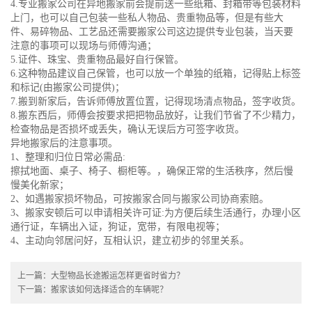
4.专业搬家公司在异地搬家前会提前送一些纸箱、封箱带等包装材料
上门，也可以自己包装一些私人物品、贵重物品等，但是有些大
件、易碎物品、工艺品还需要搬家公司这边提供专业包装，当天要
注意的事项可以现场与师傅沟通；
5.证件、珠宝、贵重物品最好自行保管。
6.这种物品建议自己保管，也可以放一个单独的纸箱，记得贴上标签
和标记(由搬家公司提供)；
7.搬到新家后，告诉师傅放置位置，记得现场清点物品，签字收货。
8.搬东西后，师傅会按要求把把物品放好，让我们节省了不少精力，
检查物品是否损坏或丢失，确认无误后方可签字收货。
异地搬家后的注意事项。
1、整理和归位日常必需品:
擦拭地面、桌子、椅子、橱柜等。，确保正常的生活秩序，然后慢
慢美化新家；
2、如遇搬家损坏物品，可按搬家合同与搬家公司协商索赔。
3、搬家安顿后可以申请相关许可证:为方便后续生活通行，办理小区
通行证，车辆出入证，狗证，宽带，有限电视等；
4、主动向邻居问好，互相认识，建立初步的邻里关系。
上一篇：
大型物品长途搬运怎样更省时省力？
下一篇：
搬家该如何选择适合的车辆呢？