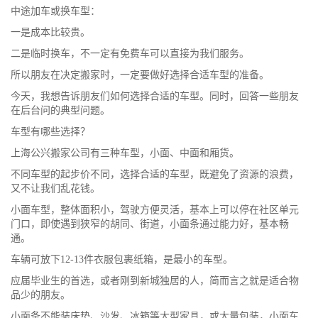
中途加车或换车型：
一是成本比较贵。
二是临时换车，不一定有免费车可以直接为我们服务。
所以朋友在决定搬家时，一定要做好选择合适车型的准备。
今天，我想告诉朋友们如何选择合适的车型。同时，回答一些朋友
在后台问的典型问题。
车型有哪些选择？
上海公兴搬家公司
有三种车型，小面、中面和厢货。
不同车型的起步价不同，选择合适的车型，既避免了资源的浪费，
又不让我们乱花钱。
小面车型，整体面积小，驾驶方便灵活，基本上可以停在社区单元
门口，即使遇到狭窄的胡同、街道，小面条通过能力好，基本畅
通。
车辆可放下12-13件衣服包裹纸箱，是最小的车型。
应届毕业生的首选，或者刚到新城独居的人，简而言之就是适合物
品少的朋友。
小面条不能装床垫、沙发、冰箱等大型家具，或大量包装，小面车