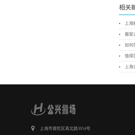
相关
上海
搬家
如何
值得
上海
上海市普陀区真北路3054号