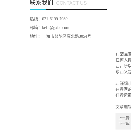
联系我们
CONTACT US
热线：021-6199-7089
邮箱：kefu@gxbc.com
地址：上海市普陀区真北路3054号
1. 清
任何人
西，所
东西又
2. 谨慎
在搬家
在搬运
文章编
上一篇
下一篇