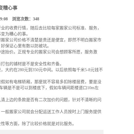
变糟心事
19:08 浏览次数：
348
行业的收费行情，随后去比较每家
搬家公司标准
、服务，
事变为糟心的事。
对搬家公司价格不清楚是贵还是便宜，即然不明白搬家市
，好保证心里有数以防被坑。
中途抬价。正规专业的搬家公司会想顾客所愿，服务激
看打包的铺材是不是安全性和齐备。
约在280元到350元中间。以后依照每千米5-8元钱不
般假如有电梯轿厢，那麼就不容易多扣除楼层费，要是没
车辆是不是可以到楼底下，假如车辆间距楼道口10m左
认清上边的条款是否有二次加价的问题，针对不清晰的问
，一般搬家公司就会分配运送工作人员按时上门服务提供
业性等方面，除了比较价格就是对比服务。