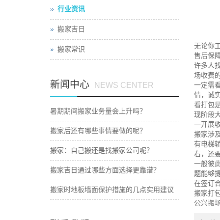
行业资讯
搬家吉日
无论你
搬家常识
售后保
许多人
场收费
新闻中心
NEWS CENTER
一定需
情，诚
看打包
暑期期间搬家业务量会上升吗？
现阶段大
一开展收
搬家后还有哪些事情要做的呢？
搬家涉
有电梯轿
搬家：自己搬还是找搬家公司呢？
右，还要
一般彼
搬家吉日通过哪些方面选择更靠谱？
题能够
在签订
搬家时地板墙面保护措施的几点实用建议
搬家打
公兴搬