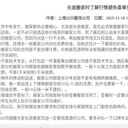
长途搬家时了解行情避免喜事
作者：上海公兴搬场公司 日期：2019-11-10 
工作中有多忙，搬家都务必要细心，尤其是长途搬家，首先必须掌握搬家
障这些。一定不必只挑选这些价格低的搬家公司，到了最后别让自身大喜
找到搬家公司，但因为对这一行不太熟，再加搬家市场又比较混乱，因此
的行情，还得去一些搬家公司对比收费标准，自助式估计一下搬家的价格
看搬家公司的合同是不是合理计费，价格是否透明有没有隐藏的收费或者
实守信按时。
是不是技术专业，从打包这一件事能看出搬家公司是不是技术专业。随后
部分的搬家公司都是依据搬家里程数开展收费，一般十公里之内是起步费，大
费。不够1千米依照1千米收费。
及物件的移动和运送，搬家公司都是充分考虑是不是有电梯轿厢难题，一
厢，每一层运送上下楼梯都是另收10元/人/层的花费；此外也要看一下，
另收花费，一般10元钱一米不建好。。
此强强合作意向了，搬家公司就能够与你签署搬家合同了，签署时一定要
提早在合同上标识与搬家公司沟通好，
合同以后，就可依据自身的要求和日程安排与客服预定上门服务包裝時间
包。
场公司
提醒大家长途搬家货运一定要找靠谱的公司，要多对比一下口碑专