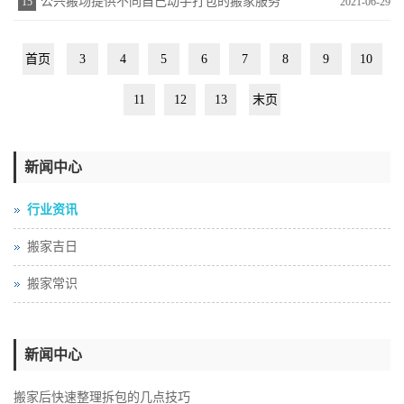
公兴搬场提供不同自己动手打包的搬家服务
15
2021-06-29
首页
3
4
5
6
7
8
9
10
11
12
13
末页
新闻中心
行业资讯
搬家吉日
搬家常识
新闻中心
搬家后快速整理拆包的几点技巧