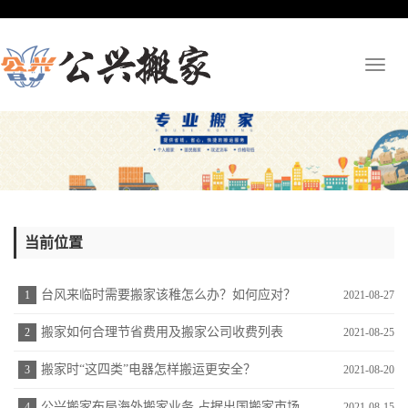
Toggl
naviga
当前位置
台风来临时需要搬家该稚怎么办？如何应对？
1
2021-08-27
搬家如何合理节省费用及搬家公司收费列表
2
2021-08-25
搬家时“这四类”电器怎样搬运更安全？
3
2021-08-20
公兴搬家布局海外搬家业务 占据出国搬家市场
4
2021-08-15