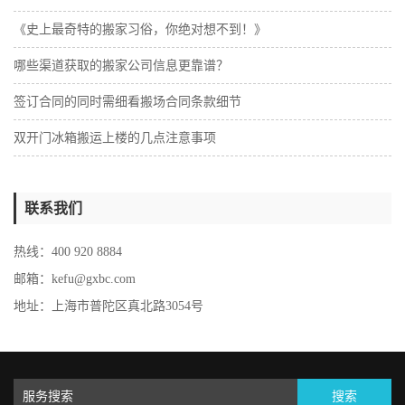
《史上最奇特的搬家习俗，你绝对想不到！》
哪些渠道获取的搬家公司信息更靠谱？
签订合同的同时需细看搬场合同条款细节
双开门冰箱搬运上楼的几点注意事项
联系我们
热线：400 920 8884
邮箱：kefu@gxbc.com
地址：上海市普陀区真北路3054号
搜索